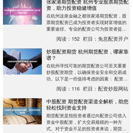
张家港期货配资 杭州专业股票期货配
资，助力投资稳健增值
在杭州这座金融之都张家港期货配资，股
票期货配资已成为投资者实现财富增值的
重要途径。专业的配资公司为投资者提供
杠杆资金，放大投资收益，助力其在市场
阅读：
152
栏目：
免息配资开户
中稳健获利。 *....
炒股配资期货 杭州期货配资，哪家靠
谱？
在杭州寻找可靠的期货配资公司至关重要
炒股配资期货，以确保资金安全和交易成
功。以下是一些值得考虑的因素： 配资公
司向投资者提供贷款，用于购买股票。贷
阅读：
116
栏目：
配资炒股网站
款金额通常是投....
中股配资 期货配资渠道全解析，助您
轻松找到资金支持
期货配资是指投资者通过向配资公司借入
资金中股配资，扩大交易规模的一种方
式。对于资金不足的投资者来说，期货配