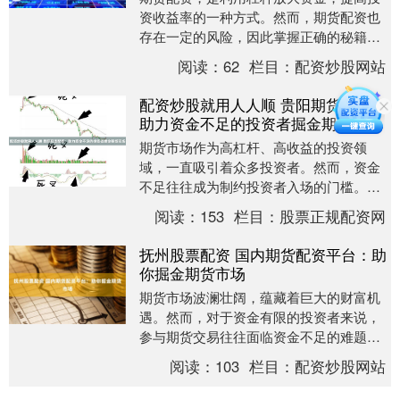
资收益率的一种方式。然而，期货配资也
存在一定的风险，因此掌握正确的秘籍至
关重要。 * **操作便捷：**配资网上炒股平
阅读：
62
栏目：
配资炒股网站
台操作....
配资炒股就用人人顺 贵阳期货配资：
助力资金不足的投资者掘金期货市场
期货市场作为高杠杆、高收益的投资领
域，一直吸引着众多投资者。然而，资金
不足往往成为制约投资者入场的门槛。贵
阳期货配资应运而生，为资金不足的投资
阅读：
153
栏目：
股票正规配资网
者提供了掘金期货市....
抚州股票配资 国内期货配资平台：助
你掘金期货市场
期货市场波澜壮阔，蕴藏着巨大的财富机
遇。然而，对于资金有限的投资者来说，
参与期货交易往往面临资金不足的难题。
国内期货配资平台应运而生，为投资者提
阅读：
103
栏目：
配资炒股网站
供杠杆资金，助力....