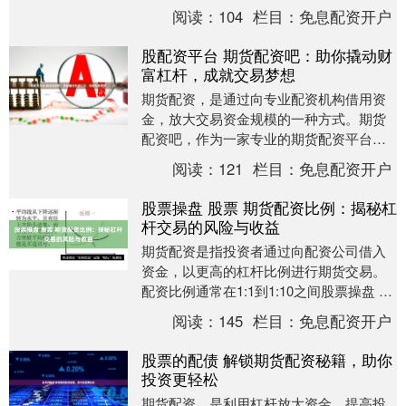
资可以有效提高资金利用率，增加盈利机
阅读：
104
栏目：
免息配资开户
会。 股票配资是一....
股配资平台 期货配资吧：助你撬动财
富杠杆，成就交易梦想
期货配资，是通过向专业配资机构借用资
金，放大交易资金规模的一种方式。期货
配资吧，作为一家专业的期货配资平台，
致力于为广大期货交易者提供安全、高
阅读：
121
栏目：
免息配资开户
效、便捷的配资服务....
股票操盘 股票 期货配资比例：揭秘杠
杆交易的风险与收益
期货配资是指投资者通过向配资公司借入
资金，以更高的杠杆比例进行期货交易。
配资比例通常在1:1到1:10之间股票操盘 股
票，这意味着投资者可以用1元本金撬动10
阅读：
145
栏目：
免息配资开户
元....
股票的配债 解锁期货配资秘籍，助你
投资更轻松
期货配资，是利用杠杆放大资金，提高投