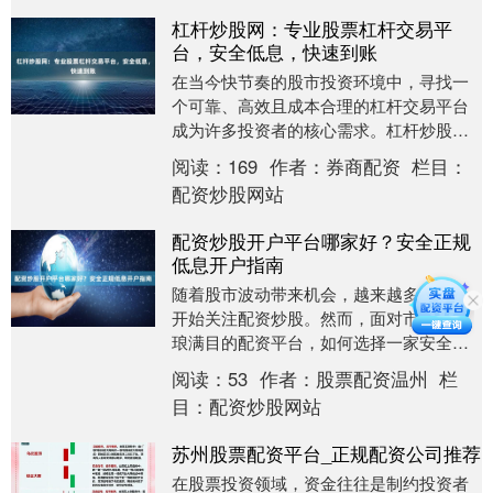
杠杆炒股网：专业股票杠杆交易平
台，安全低息，快速到账
在当今快节奏的股市投资环境中，寻找一
个可靠、高效且成本合理的杠杆交易平台
成为许多投资者的核心需求。杠杆炒股网
作为专业的股票杠杆交易平台，致力于为
阅读：
169
作者：
券商配资
栏目：
投资者提供安全低....
配资炒股网站
配资炒股开户平台哪家好？安全正规
低息开户指南
随着股市波动带来机会，越来越多投资者
开始关注配资炒股。然而，面对市场上琳
琅满目的配资平台，如何选择一家安全、
正规且低息的平台成为关键。本文将为您
阅读：
53
作者：
股票配资温州
栏
提供一份全面的配....
目：
配资炒股网站
苏州股票配资平台_正规配资公司推荐
在股票投资领域，资金往往是制约投资者