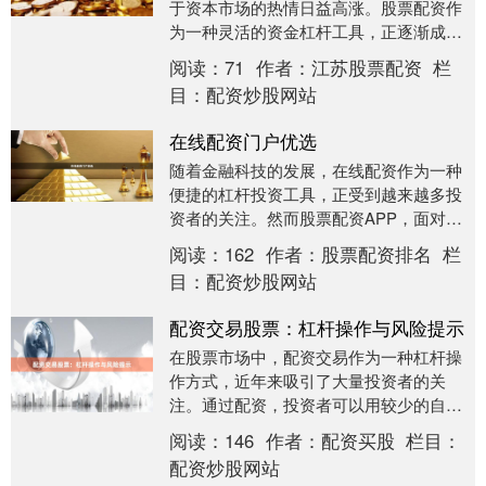
于资本市场的热情日益高涨。股票配资作
为一种灵活的资金杠杆工具，正逐渐成为
本地投资者扩大收益、优化资金配置的重
阅读：
71
作者：
江苏股票配资
栏
要选择。本文将为....
目：
配资炒股网站
在线配资门户优选
随着金融科技的发展，在线配资作为一种
便捷的杠杆投资工具，正受到越来越多投
资者的关注。然而股票配资APP，面对市
场上众多的配资平台，如何辨别真伪、选
阅读：
162
作者：
股票配资排名
栏
择安全可靠的配....
目：
配资炒股网站
配资交易股票：杠杆操作与风险提示
在股票市场中，配资交易作为一种杠杆操
作方式，近年来吸引了大量投资者的关
注。通过配资，投资者可以用较少的自有
资金撬动更大规模的交易，从而放大潜在
阅读：
146
作者：
配资买股
栏目：
收益。然而，杠杆是....
配资炒股网站