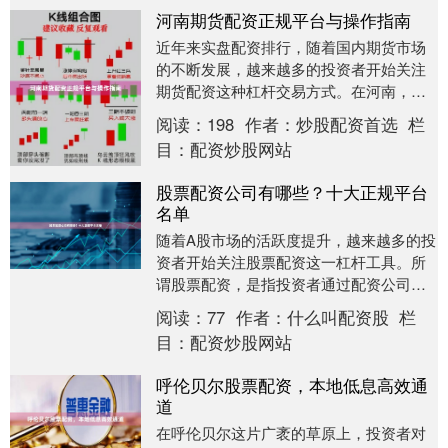
河南期货配资正规平台与操作指南
近年来实盘配资排行，随着国内期货市场
的不断发展，越来越多的投资者开始关注
期货配资这种杠杆交易方式。在河南，期
货配资的需求也在逐步上升。然而，面对
阅读：
198
作者：
炒股配资首选
栏
市场上鱼龙混杂的....
目：
配资炒股网站
股票配资公司有哪些？十大正规平台
名单
随着A股市场的活跃度提升，越来越多的投
资者开始关注股票配资这一杠杆工具。所
谓股票配资，是指投资者通过配资公司获
得额外的资金用于股票交易，从而放大收
阅读：
77
作者：
什么叫配资股
栏
益。然而，市场....
目：
配资炒股网站
呼伦贝尔股票配资，本地低息高效通
道
在呼伦贝尔这片广袤的草原上，投资者对