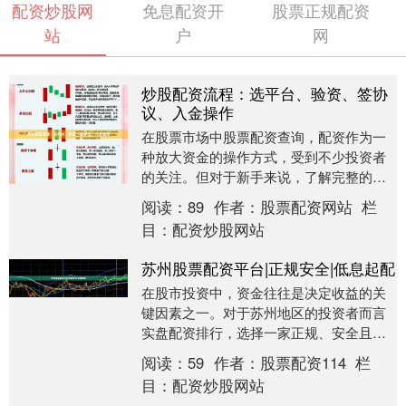
配资炒股网
免息配资开
股票正规配资
站
户
网
炒股配资流程：选平台、验资、签协
议、入金操作
在股票市场中股票配资查询，配资作为一
种放大资金的操作方式，受到不少投资者
的关注。但对于新手来说，了解完整的配
资流程至关重要。本文将详细介绍炒股配
阅读：
89
作者：
股票配资网站
栏
资的四个核心环节....
目：
配资炒股网站
苏州股票配资平台|正规安全|低息起配
在股市投资中，资金往往是决定收益的关
键因素之一。对于苏州地区的投资者而言
实盘配资排行，选择一家正规、安全且低
息的股票配资平台，不仅能够放大投资杠
阅读：
59
作者：
股票配资114
栏
杆，还能有效控制....
目：
配资炒股网站