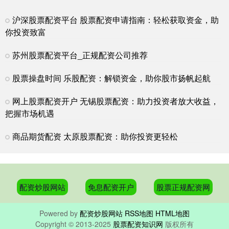
股票配资是什么? 配资炒股入门：新手必读的指南
沪深股票配资平台 股票配资申请指南：轻松获取资金，助
股票正规配资网
2025-01-23
你投资致富
配资炒股是一种杠杆交易方式，可以放大投资者的资金，从而获得更
高的收益。但同时，配资炒股也伴随着更高的风险。对于新手来说，
苏州股票配资平台_正规配资公司推荐
股票金融配资 全国股票配资：助力投资者撬动财富杠杆
股票操盘时间 乐股配资：解锁资金，助你股市扬帆起航
免息配资开户
2025-04-11
股票配资，是指投资者通过向配资公司借入资金，以放大投资本金，
网上股票配资开户 无锡股票配资：助力投资者放大收益，
从而提高投资收益的一种杠杆交易方式。全国股票配资服务已成为众
把握市场机遇
炒股短线资金如何配置 在线配资炒股平台：轻松放大收益，把握财富
商品期货配资 太原股票配资：助你投资更轻松
机遇
股票正规配资网
2026-01-04
在当今快节奏的金融市场中，在线配资炒股平台为投资者提供了放大
收益和把握财富机遇的绝佳途径。这些平台允许投资者借入资金炒股
配资炒股网站
免息配资开户
股票正规配资网
Powered by
配资炒股网站
RSS地图
HTML地图
Copyright
© 2013-2025
股票配资知识网
版权所有