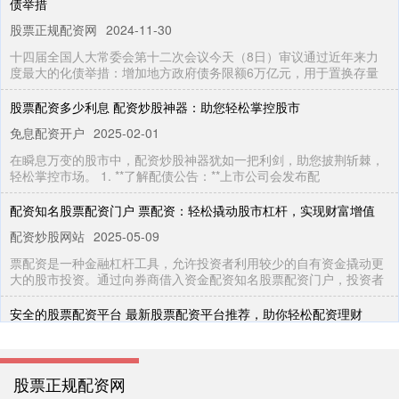
债举措
股票正规配资网
2024-11-30
十四届全国人大常委会第十二次会议今天（8日）审议通过近年来力
度最大的化债举措：增加地方政府债务限额6万亿元，用于置换存量
股票配资多少利息 配资炒股神器：助您轻松掌控股市
免息配资开户
2025-02-01
在瞬息万变的股市中，配资炒股神器犹如一把利剑，助您披荆斩棘，
轻松掌控市场。 1. **了解配债公告：**上市公司会发布配
配资知名股票配资门户 票配资：轻松撬动股市杠杆，实现财富增值
配资炒股网站
2025-05-09
票配资是一种金融杠杆工具，允许投资者利用较少的自有资金撬动更
大的股市投资。通过向券商借入资金配资知名股票配资门户，投资者
安全的股票配资平台 最新股票配资平台推荐，助你轻松配资理财
免息配资开户
2025-10-29
在股票投资市场中，配资是一种常见的杠杆操作方式，可以放大投资
股票正规配资网
收益。然而，选择合适的配资平台至关重要。以下推荐几个最新且可