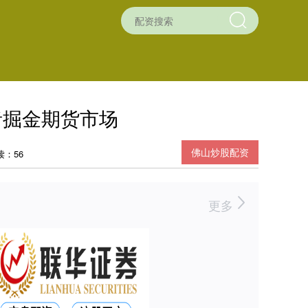
者掘金期货市场
佛山炒股配资
读：56
更多