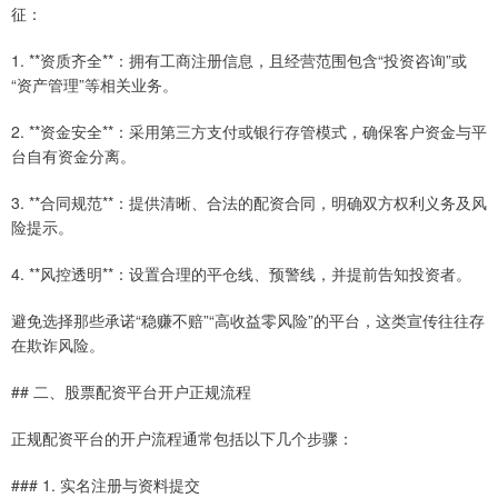
征：
1. **资质齐全**：拥有工商注册信息，且经营范围包含“投资咨询”或
“资产管理”等相关业务。
2. **资金安全**：采用第三方支付或银行存管模式，确保客户资金与平
台自有资金分离。
3. **合同规范**：提供清晰、合法的配资合同，明确双方权利义务及风
险提示。
4. **风控透明**：设置合理的平仓线、预警线，并提前告知投资者。
避免选择那些承诺“稳赚不赔”“高收益零风险”的平台，这类宣传往往存
在欺诈风险。
## 二、股票配资平台开户正规流程
正规配资平台的开户流程通常包括以下几个步骤：
### 1. 实名注册与资料提交