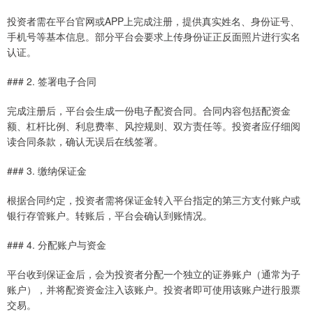
投资者需在平台官网或APP上完成注册，提供真实姓名、身份证号、
手机号等基本信息。部分平台会要求上传身份证正反面照片进行实名
认证。
### 2. 签署电子合同
完成注册后，平台会生成一份电子配资合同。合同内容包括配资金
额、杠杆比例、利息费率、风控规则、双方责任等。投资者应仔细阅
读合同条款，确认无误后在线签署。
### 3. 缴纳保证金
根据合同约定，投资者需将保证金转入平台指定的第三方支付账户或
银行存管账户。转账后，平台会确认到账情况。
### 4. 分配账户与资金
平台收到保证金后，会为投资者分配一个独立的证券账户（通常为子
账户），并将配资资金注入该账户。投资者即可使用该账户进行股票
交易。