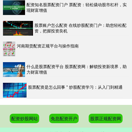
配资知名股票配资门户 票配资：轻松撬动股市杠杆，实
现财富增值
股票账户怎么配资 在线炒股配资门户：助您轻松配
资，把握投资良机
河南期货配资正规平台与操作指南
什么是股票配资平台 股票配资网：解锁投资新境界，助
力财富增值
股票配资是怎么回事 * 炒股配资学习：从入门到精通
配资炒股网站
免息配资开户
股票正规配资网