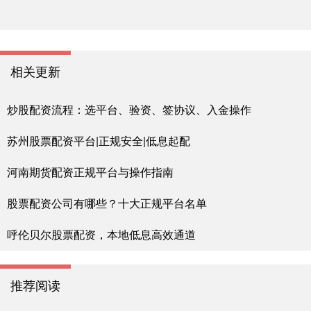
相关更新
炒股配资流程：选平台、验资、签协议、入金操作
苏州股票配资平台|正规安全|低息起配
河南期货配资正规平台与操作指南
股票配资公司有哪些？十大正规平台名单
呼伦贝尔股票配资，本地低息高效通道
推荐阅读