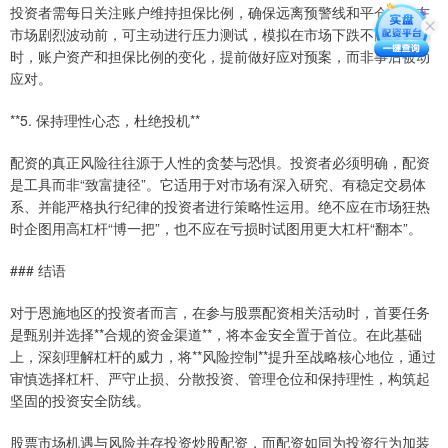
投资者需每日关注账户维持担保比例，确保远离预警线和平仓线。在
市场剧烈波动前，可主动进行压力测试，模拟在市场下跌不同幅度
时，账户资产和担保比例的变化，提前做好应对预案，而非事后被动
应对。
**5. 保持理性心态，杜绝投机**
配资的真正风险往往源于人性的贪婪与恐惧。投资者必须明确，配资
是工具而非“致富捷径”。它适用于对市场有深入研究、有稳定交易体
系、并能严格执行纪律的投资者进行策略性运用。绝不应在市场狂热
时企图用高杠杆“博一把”，也不应在亏损时试图用更大杠杆“翻本”。
### 结语
对于恩施地区的投资者而言，在参与股票配资相关活动时，首要任务
是甄别并选择**合规的资金渠道**，将本金安全置于首位。在此基础
上，深刻理解杠杆的威力，将**风险控制**提升至战略核心地位，通过
审慎选择杠杆、严守止损、分散投资、管理仓位和保持理性，构筑起
坚固的投资安全防线。
股票市场机遇与风险并存投资炒股配资，而配资如同为投资行为加装