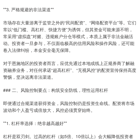
**3. 严格规避的非法渠道**
市场存在大量游离于监管之外的“民间配资”、“网络配资平台”等。它们
常以“低门槛、高杠杆、快捷方便”为诱饵，但其资金可能来源不明，
常采用“虚拟盘”对赌、违规账户分仓等模式，本质上属于非法金融活
动。投资者一旦参与，不仅面临极高的信用风险和操作风险，还可能
卷入法律纠纷，本金安全毫无保障。
对于恩施地区的投资者而言，应优先通过本地或线上正规券商了解融
资融券业务，对任何承诺“超高杠杆”、“无视风控”的配资宣传保持高度
警惕，坚决远离非法渠道。
### 二、风险控制要点：构筑安全防线，理性运用杠杆
即便通过合规渠道获得资金，风险控制仍是投资生命线。配资将市场
波动和个人盈亏成倍放大，风控必须贯穿始终。
**1. 杠杆率选择：绝非越高越好**
杠杆是双刃剑。过高的杠杆（如5倍、10倍以上）会大幅降低投资者