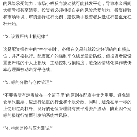
的风险承受能力，市场小幅反向波动就可能触发平仓，导致本金瞬间
大幅亏损甚至清零。投资者必须根据自身的风险承受能力、投资经验
和市场环境，审慎选择杠杆比例，建议新手投资者从低杠杆甚至无杠
杆开始。
**2. 设置严格止损纪律**
这是配资操作中的“生存法则”。必须在交易前就设定好明确的止损点
位，并严格执行。配资账户的强制平仓线是最后防线，但投资者应设
置更严格的个人止损线，主动控制亏损幅度，避免因情绪化操作或侥
幸心理而被动击穿平仓线。
**3. 标的分散与仓位管理**
“不要将所有鸡蛋放在一个篮子里”的原则在配资中尤为重要。避免满
仓单只股票，应进行适度的行业和个股分散。同时，避免在单一标的
上使用过高杠杆。良好的仓位管理能有效平滑资产波动，防止因个别
标的极端行情而引发的系统性风险。
**4. 持续监控与压力测试**