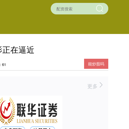
影正在逼近
能炒股吗
61
更多