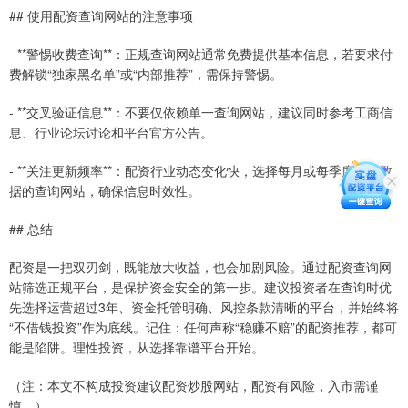
## 使用配资查询网站的注意事项
- **警惕收费查询**：正规查询网站通常免费提供基本信息，若要求付
费解锁“独家黑名单”或“内部推荐”，需保持警惕。
- **交叉验证信息**：不要仅依赖单一查询网站，建议同时参考工商信
息、行业论坛讨论和平台官方公告。
- **关注更新频率**：配资行业动态变化快，选择每月或每季度更新数
据的查询网站，确保信息时效性。
## 总结
配资是一把双刃剑，既能放大收益，也会加剧风险。通过配资查询网
站筛选正规平台，是保护资金安全的第一步。建议投资者在查询时优
先选择运营超过3年、资金托管明确、风控条款清晰的平台，并始终将
“不借钱投资”作为底线。记住：任何声称“稳赚不赔”的配资推荐，都可
能是陷阱。理性投资，从选择靠谱平台开始。
（注：本文不构成投资建议配资炒股网站，配资有风险，入市需谨
慎。）