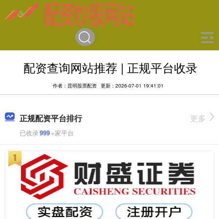
配资查询网站推荐 | 正规平台收录
作者：昆明股票配资
更新：2026-07-01 19:41:01
正规配资平台排行
更多
已收录
999
+家平台