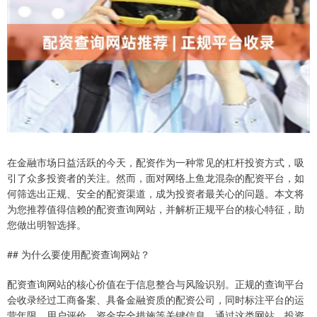
在金融市场日益活跃的今天，配资作为一种常见的杠杆投资方式，吸
引了众多投资者的关注。然而，面对网络上鱼龙混杂的配资平台，如
何筛选出正规、安全的配资渠道，成为投资者最关心的问题。本文将
为您推荐值得信赖的配资查询网站，并解析正规平台的核心特征，助
您做出明智选择。
## 为什么要使用配资查询网站？
配资查询网站的核心价值在于信息整合与风险识别。正规的查询平台
会收录经过工商备案、具备金融资质的配资公司，同时标注平台的运
营年限、用户评价、资金安全措施等关键信息。通过这类网站，投资