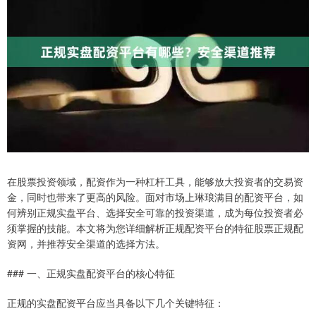
在股票投资领域，配资作为一种杠杆工具，能够放大投资者的交易资
金，同时也带来了更高的风险。面对市场上琳琅满目的配资平台，如
何辨别正规实盘平台、选择安全可靠的投资渠道，成为每位投资者必
须掌握的技能。本文将为您详细解析正规配资平台的特征股票正规配
资网，并推荐安全渠道的选择方法。
### 一、正规实盘配资平台的核心特征
正规的实盘配资平台应当具备以下几个关键特征：