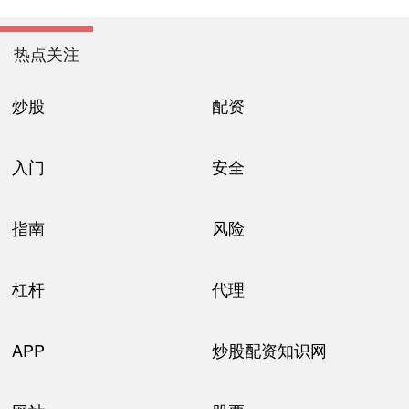
热点关注
炒股
配资
入门
安全
指南
风险
杠杆
代理
APP
炒股配资知识网