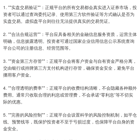
1. **实盘交易验证**：正规平台的所有交易都会真实进入证券市场，投
资者可以通过查询委托记录、使用第三方软件验证等方式确认是否为
实盘交易。虚拟盘平台则往往无法提供真实的交易凭证。
2. **合法合规运营**：平台应具备相关的金融信息服务资质，运营主体
明确，信息披露透明。投资者可通过国家企业信用信息公示系统查询
平台公司的注册信息、经营范围等。
3. **资金第三方存管**：正规平台会将客户资金与自有资金严格分离，
交由银行或持牌第三方支付机构进行存管，确保资金安全，避免平台
挪用客户资金。
4. **合理透明的费率**：正规平台的收费结构清晰，不会隐藏各种额外
费用。通常只收取合理的利息或管理费，不会承诺“零利息”等不切实
际的优惠。
5. **完善的风险控制**：正规平台会设置科学的风险控制机制，如平仓
线、预警线等，既保护投资者不至于亏损过度，也保障平台自身的资
金安全。